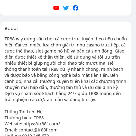
About
TR88 xây dựng sân chơi cá cược trực tuyến theo tiêu chuẩn
hiện đại với nhiều lựa chọn giải trí như casino trực tiếp, cá
cược thể thao, slot game nổ hũ và bắn cá sinh động. Giao
diện được thiết kế thân thiện, dễ sử dụng và tối ưu trên
nhiều thiết bị giúp người chơi thao tác mượt mà. Hệ
thống thanh toán tại TR88 xử lý nhanh chóng, minh bạch
và được bảo vệ bằng công nghệ bảo mật tiên tiến. Bên
cạnh đó, nhà cái thường xuyên triển khai các chương trình
khuyến mãi hấp dẫn, thưởng tân thủ và ưu đãi định kỳ.
Dịch vụ chăm sóc khách hàng 24/7 giúp TR88 mang đến
trải nghiệm cá cược an toàn và đáng tin cậy.
Thông Tin Liên Hệ
Thương hiệu: TR88
Website: https://tr88f.com/
Email:
contact@tr88f.com
Hotline: 0912 345 678