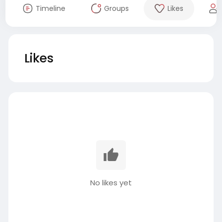
Timeline
Groups
Likes
Likes
No likes yet