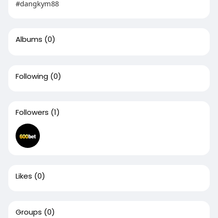
#dangkym88
Albums
(0)
Following
(0)
Followers
(1)
Likes
(0)
Groups
(0)