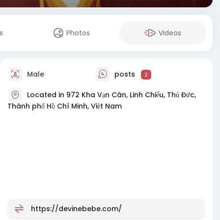
s
Photos
Videos
Male
posts
2
Located in 972 Kha Vạn Cân, Linh Chiểu, Thủ Đức,
Thành phố Hồ Chí Minh, Việt Nam
https://devinebebe.com/