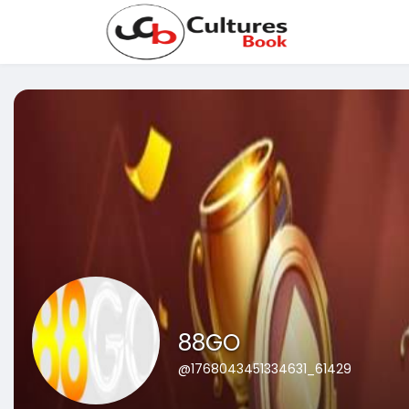
88GO
@1768043451334631_61429