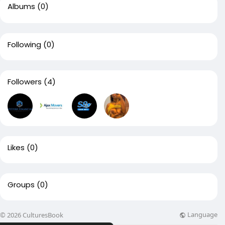
Albums
(0)
Following
(0)
Followers
(4)
Likes
(0)
Groups
(0)
Language
© 2026 CulturesBook