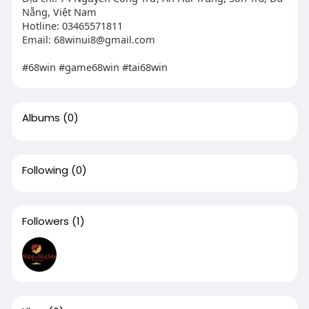
Nẵng, Việt Nam
Hotline: 03465571811
Email:
68winui8@gmail.com
#68win #game68win #tai68win
Albums
(0)
Following
(0)
Followers
(1)