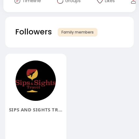
Timeline
Groups
Likes
Followers
Family members
SIPS AND SIGHTS TRAVEL