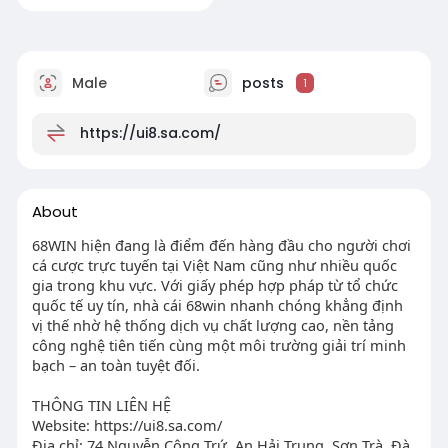
Male
posts
1
https://ui8.sa.com/
About
68WIN hiện đang là điểm đến hàng đầu cho người chơi
cá cược trực tuyến tại Việt Nam cũng như nhiều quốc
gia trong khu vực. Với giấy phép hợp pháp từ tổ chức
quốc tế uy tín, nhà cái 68win nhanh chóng khẳng định
vị thế nhờ hệ thống dịch vụ chất lượng cao, nền tảng
công nghệ tiên tiến cùng một môi trường giải trí minh
bạch – an toàn tuyệt đối.
THÔNG TIN LIÊN HỆ
Website: https://ui8.sa.com/
Địa chỉ: 74 Nguyễn Công Trứ, An Hải Trung, Sơn Trà, Đà