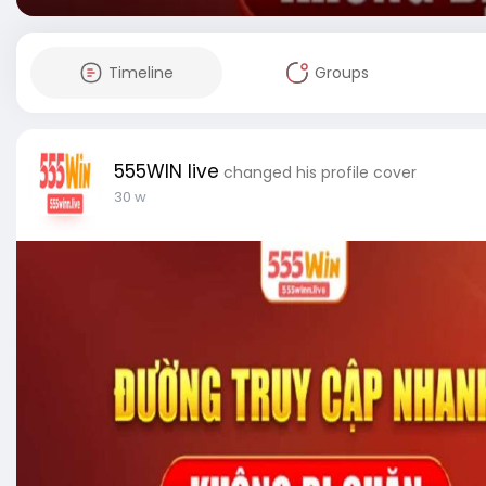
Timeline
Groups
555WIN live
changed his profile cover
30 w