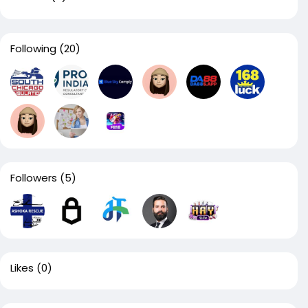
Following
(20)
Followers
(5)
Likes
(0)