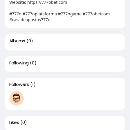
Website: https://777obet.com
#777o #777oplataforma #777ogame #777obetcom
#casadeapostas777o
Albums
(0)
Following
(0)
Followers
(1)
Likes
(0)