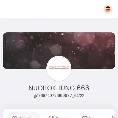
NUOILOKHUNG 666
@1768220771990677_61722