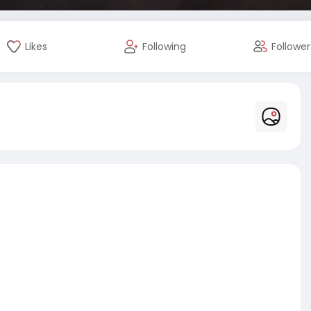
Likes
Following
Follower