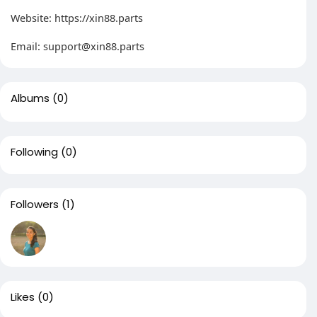
Website: https://xin88.parts
Email:
support@xin88.parts
Albums
(0)
Following
(0)
Followers
(1)
Likes
(0)