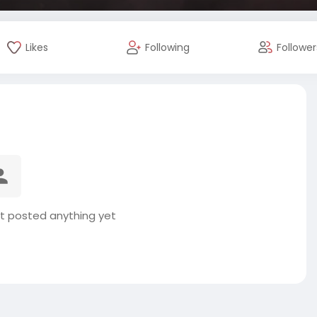
Likes
Following
Follower
t posted anything yet