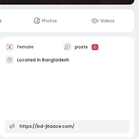
s
Photos
Videos
Female
posts
0
Located in Bangladesh
https://bd-jitaace.com/