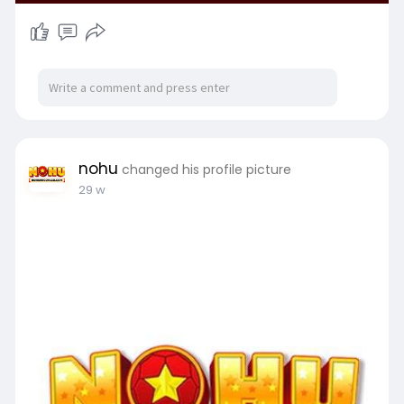
nohu
changed his profile picture
29 w