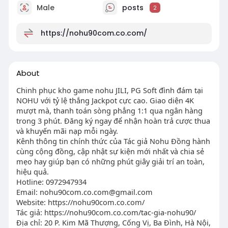
Male
posts
2
https://nohu90com.co.com/
About
Chinh phục kho game nohu JILI, PG Soft đình đám tại
NOHU với tỷ lệ thắng Jackpot cực cao. Giao diện 4K
mượt mà, thanh toán sòng phẳng 1:1 qua ngân hàng
trong 3 phút. Đăng ký ngay để nhận hoàn trả cược thua
và khuyến mãi nạp mỗi ngày.
Kênh thông tin chính thức của Tác giả Nohu Đồng hành
cùng cộng đồng, cập nhật sự kiện mới nhất và chia sẻ
mẹo hay giúp bạn có những phút giây giải trí an toàn,
hiệu quả.
Hotline: 0972947934
Email:
nohu90com.co.com@gmail.com
Website: https://nohu90com.co.com/
Tác giả: https://nohu90com.co.com/tac-gia-nohu90/
Địa chỉ: 20 P. Kim Mã Thượng, Cống Vị, Ba Đình, Hà Nội,