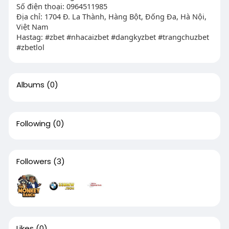
Số điện thoại: 0964511985
Địa chỉ: 1704 Đ. La Thành, Hàng Bột, Đống Đa, Hà Nội,
Việt Nam
Hastag: #zbet #nhacaizbet #dangkyzbet #trangchuzbet
#zbetlol
Albums
(0)
Following
(0)
Followers
(3)
Likes
(0)