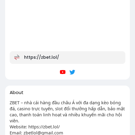
https://zbet.lol/
About
ZBET – nhà cái hàng đầu châu Á với đa dạng kèo bóng
đá, casino trực tuyến, slot đổi thưởng hấp dẫn, bảo mật
cao, thanh toán linh hoạt và nhiều khuyến mãi cho hội
viên.
Website: https://zbet.lol/
Email:
zbetlol@gmail.com