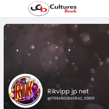
Rikvipp jp net
@1769416028451542_63830