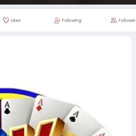
Likes
Following
Follower