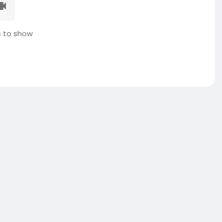
 to show