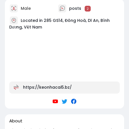
Male
posts
2
Located in 285 GS14, Đông Hoà, Dĩ An, Bình
Dương, Việt Nam
https://keonhacai5.bz/
About