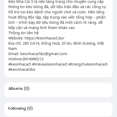
Kèo Nhà Cái 5 là nền tảng trang chủ chuyên cung cấp
thông tin kèo bóng đá, dữ liệu trận đấu và các công cụ
hỗ trợ soi kèo dành cho người chơi cá cược. Nền tảng
hoạt động độc lập, tập trung vào việc tổng hợp – phân
tích – trình bày dữ liệu bóng đá một cách rõ ràng, dễ
tiếp cận và mang tính tham khảo cao.
Thông tin liên hệ
Website: https://keonhacai5.bz/
Địa chỉ: 285 GS14, Đông Hoà, Dĩ An, Bình Dương, Việt
Nam
Email:
keonhacai5bz@gmail.com
Hotline:0914990213
#keonhacai5 #linkvaokeonhacai5 #trangchukeonhacai5
#keonhacai5bz
Albums
(0)
Following
(0)