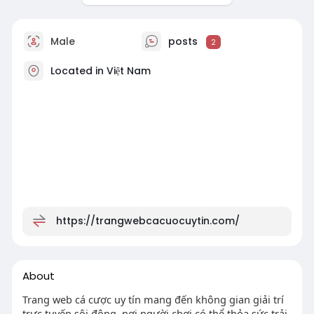
Male
posts
2
Located in Việt Nam
https://trangwebcacuocuytin.com/
About
Trang web cá cược uy tín mang đến không gian giải trí
trực tuyến sôi động, nơi người chơi có thể thỏa sức trải