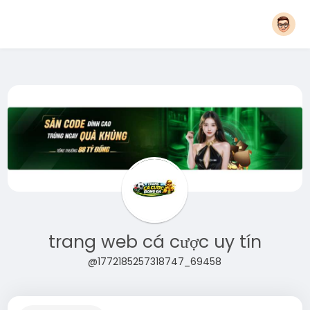
trang web cá cược uy tín
@1772185257318747_69458