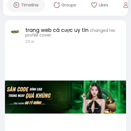
Timeline
Groups
Likes
trang web cá cược uy tín
changed his
profile cover
23 w