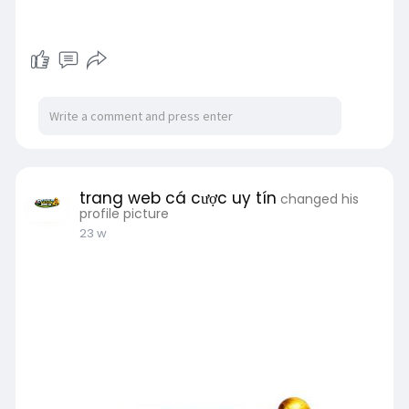
trang web cá cược uy tín
changed his
profile picture
23 w