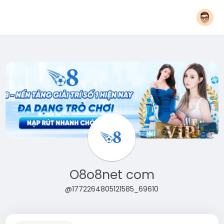
O8o8net com
@1772264805121585_69610