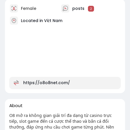
Female
posts
2
Located in Việt Nam
https://o8o8net.com/
About
O8 mở ra không gian giải trí đa dạng từ casino trực
tiếp, slot game đến cá cược thể thao và bắn cá đổi
thưởng, đáp ứng nhu cầu chơi game từng phút. Nền