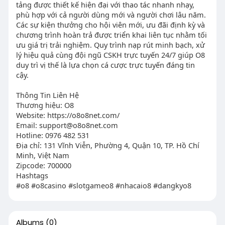
tảng được thiết kế hiện đại với thao tác nhanh nhạy,
phù hợp với cả người dùng mới và người chơi lâu năm.
Các sự kiện thưởng cho hội viên mới, ưu đãi định kỳ và
chương trình hoàn trả được triển khai liên tục nhằm tối
ưu giá trị trải nghiệm. Quy trình nạp rút minh bạch, xử
lý hiệu quả cùng đội ngũ CSKH trực tuyến 24/7 giúp O8
duy trì vị thế là lựa chọn cá cược trực tuyến đáng tin
cậy.
Thông Tin Liên Hệ
Thương hiệu: O8
Website: https://o8o8net.com/
Email:
support@o8o8net.com
Hotline: 0976 482 531
Địa chỉ: 131 Vĩnh Viễn, Phường 4, Quận 10, TP. Hồ Chí
Minh, Việt Nam
Zipcode: 700000
Hashtags
#o8 #o8casino #slotgameo8 #nhacaio8 #dangkyo8
Albums
(0)