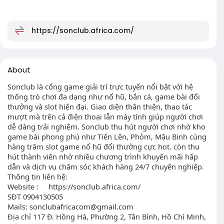
https://sonclub.africa.com/
About
Sonclub là cổng game giải trí trực tuyến nổi bật với hệ
thống trò chơi đa dạng như nổ hũ, bắn cá, game bài đổi
thưởng và slot hiện đại. Giao diện thân thiện, thao tác
mượt mà trên cả điện thoại lẫn máy tính giúp người chơi
dễ dàng trải nghiệm. Sonclub thu hút người chơi nhờ kho
game bài phong phú như Tiến Lên, Phỏm, Mậu Binh cùng
hàng trăm slot game nổ hũ đổi thưởng cực hot. còn thu
hút thành viên nhờ nhiều chương trình khuyến mãi hấp
dẫn và dịch vụ chăm sóc khách hàng 24/7 chuyên nghiệp.
Thông tin liên hệ:
Website : https://sonclub.africa.com/
SĐT 0904130505
Mails:
sonclubafricacom@gmail.com
Địa chỉ 117 Đ. Hồng Hà, Phường 2, Tân Bình, Hồ Chí Minh,