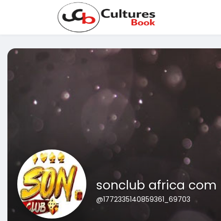
sonclub africa com
@1772335140859361_69703