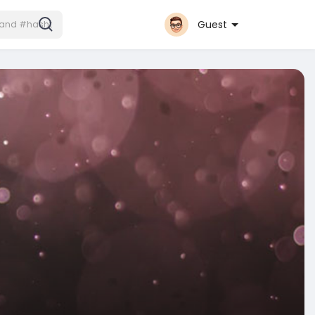
Guest