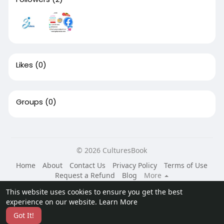
Likes
(0)
Groups
(0)
© 2026 CulturesBook
Home
About
Contact Us
Privacy Policy
Terms of Use
Request a Refund
Blog
More
Language
This website uses cookies to ensure you get the best
experience on our website.
Learn More
Got It!