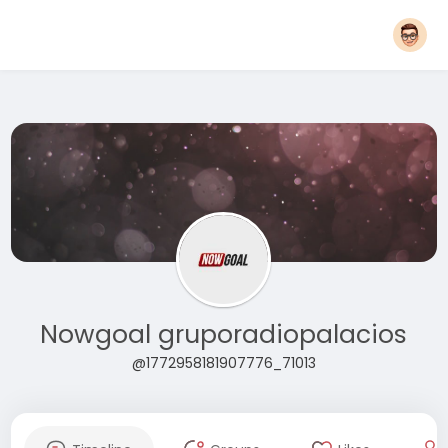
Nowgoal gruporadiopalacios
@1772958181907776_71013