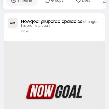
Timeline
Groups
Likes
Nowgoal gruporadiopalacios
changed
his profile picture
22 w