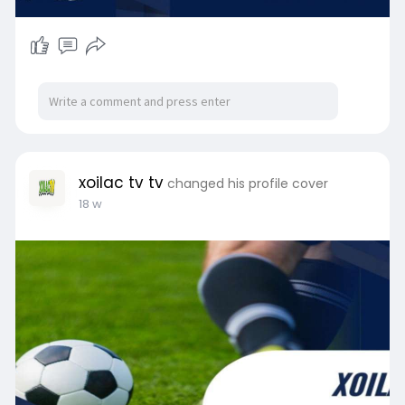
xoilac tv tv
changed his profile cover
18 w