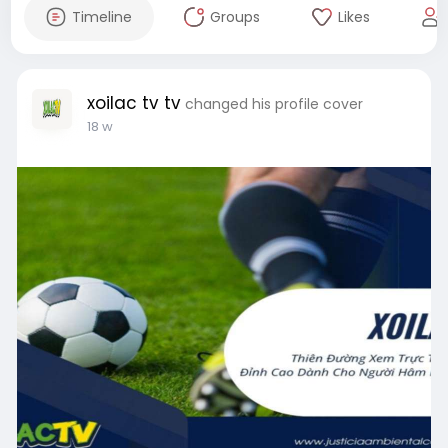
Timeline
Groups
Likes
xoilac tv tv
changed his profile cover
18 w