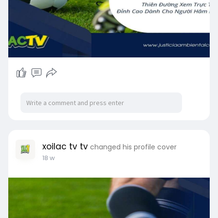
xoilac tv tv
changed his profile cover
18 w