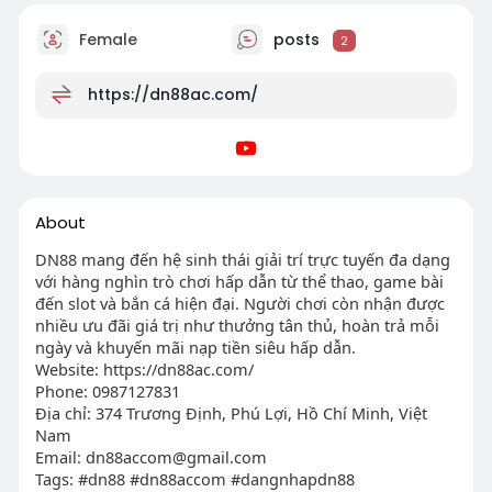
Female
posts
2
https://dn88ac.com/
About
DN88 mang đến hệ sinh thái giải trí trực tuyến đa dạng
với hàng nghìn trò chơi hấp dẫn từ thể thao, game bài
đến slot và bắn cá hiện đại. Người chơi còn nhận được
nhiều ưu đãi giá trị như thưởng tân thủ, hoàn trả mỗi
ngày và khuyến mãi nạp tiền siêu hấp dẫn.
Website: https://dn88ac.com/
Phone: 0987127831
Địa chỉ: 374 Trương Định, Phú Lợi, Hồ Chí Minh, Việt
Nam
Email:
dn88accom@gmail.com
Tags: #dn88 #dn88accom #dangnhapdn88