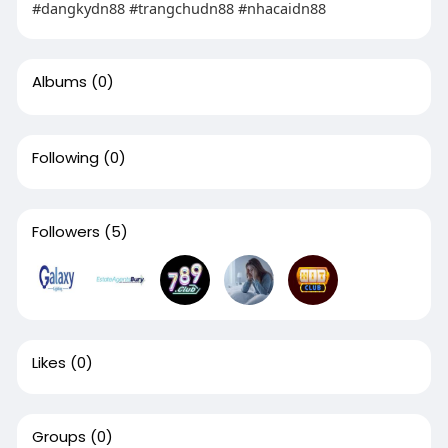
#dangkydn88 #trangchudn88 #nhacaidn88
Albums
(0)
Following
(0)
Followers
(5)
Likes
(0)
Groups
(0)