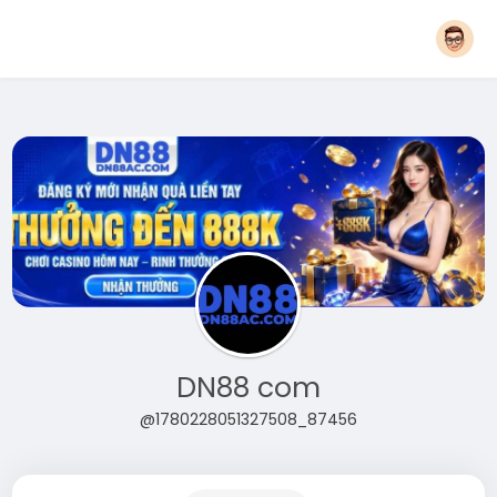
DN88 com
@1780228051327508_87456