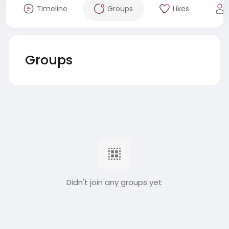
Timeline
Groups
Likes
Groups
Didn't join any groups yet