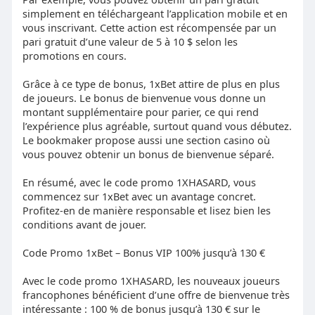
simplement en téléchargeant l’application mobile et en
vous inscrivant. Cette action est récompensée par un
pari gratuit d’une valeur de 5 à 10 $ selon les
promotions en cours.
Grâce à ce type de bonus, 1xBet attire de plus en plus
de joueurs. Le bonus de bienvenue vous donne un
montant supplémentaire pour parier, ce qui rend
l’expérience plus agréable, surtout quand vous débutez.
Le bookmaker propose aussi une section casino où
vous pouvez obtenir un bonus de bienvenue séparé.
En résumé, avec le code promo 1XHASARD, vous
commencez sur 1xBet avec un avantage concret.
Profitez-en de manière responsable et lisez bien les
conditions avant de jouer.
Code Promo 1xBet – Bonus VIP 100% jusqu’à 130 €
Avec le code promo 1XHASARD, les nouveaux joueurs
francophones bénéficient d’une offre de bienvenue très
intéressante : 100 % de bonus jusqu’à 130 € sur le