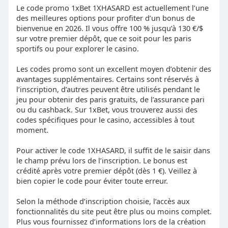
Le code promo 1xBet 1XHASARD est actuellement l’une
des meilleures options pour profiter d’un bonus de
bienvenue en 2026. Il vous offre 100 % jusqu’à 130 €/$
sur votre premier dépôt, que ce soit pour les paris
sportifs ou pour explorer le casino.
Les codes promo sont un excellent moyen d’obtenir des
avantages supplémentaires. Certains sont réservés à
l’inscription, d’autres peuvent être utilisés pendant le
jeu pour obtenir des paris gratuits, de l’assurance pari
ou du cashback. Sur 1xBet, vous trouverez aussi des
codes spécifiques pour le casino, accessibles à tout
moment.
Pour activer le code 1XHASARD, il suffit de le saisir dans
le champ prévu lors de l’inscription. Le bonus est
crédité après votre premier dépôt (dès 1 €). Veillez à
bien copier le code pour éviter toute erreur.
Selon la méthode d’inscription choisie, l’accès aux
fonctionnalités du site peut être plus ou moins complet.
Plus vous fournissez d’informations lors de la création