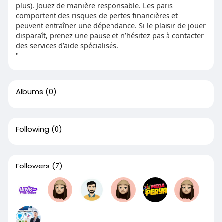
plus). Jouez de manière responsable. Les paris
comportent des risques de pertes financières et
peuvent entraîner une dépendance. Si le plaisir de jouer
disparaît, prenez une pause et n’hésitez pas à contacter
des services d’aide spécialisés.
"
Albums
(0)
Following
(0)
Followers
(7)