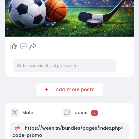
Load more posts
Male
posts
2
https://ween.tn/bundles/pages/index.php?
code-promo