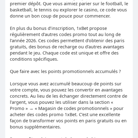
premier dépôt. Que vous aimiez parier sur le football, le
basketball, le tennis ou explorer le casino, ce code vous
donne un bon coup de pouce pour commencer.
En plus du bonus d’inscription, 1xBet propose
régulièrement d’autres codes promo tout au long de
l’année 2026. Ces codes permettent d’obtenir des paris
gratuits, des bonus de recharge ou d’autres avantages
pendant le jeu. Chaque code est unique et offre des
conditions spécifiques.
Que faire avec les points promotionnels accumulés ?
Lorsque vous avez accumulé beaucoup de points sur
votre compte, vous pouvez les convertir en avantages
concrets. Au lieu de les échanger directement contre de
l’argent, vous pouvez les utiliser dans la section «
Promo » → « Magasin de codes promotionnels » pour
acheter des codes promo 1xBet. C’est une excellente
façon de transformer vos points en paris gratuits ou en
bonus supplémentaires.