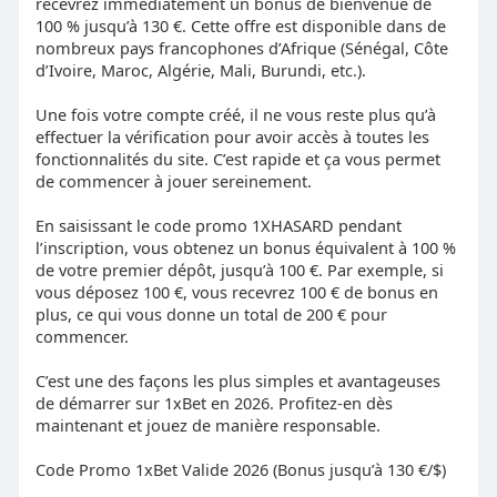
recevrez immédiatement un bonus de bienvenue de
100 % jusqu’à 130 €. Cette offre est disponible dans de
nombreux pays francophones d’Afrique (Sénégal, Côte
d’Ivoire, Maroc, Algérie, Mali, Burundi, etc.).
Une fois votre compte créé, il ne vous reste plus qu’à
effectuer la vérification pour avoir accès à toutes les
fonctionnalités du site. C’est rapide et ça vous permet
de commencer à jouer sereinement.
En saisissant le code promo 1XHASARD pendant
l’inscription, vous obtenez un bonus équivalent à 100 %
de votre premier dépôt, jusqu’à 100 €. Par exemple, si
vous déposez 100 €, vous recevrez 100 € de bonus en
plus, ce qui vous donne un total de 200 € pour
commencer.
C’est une des façons les plus simples et avantageuses
de démarrer sur 1xBet en 2026. Profitez-en dès
maintenant et jouez de manière responsable.
Code Promo 1xBet Valide 2026 (Bonus jusqu’à 130 €/$)