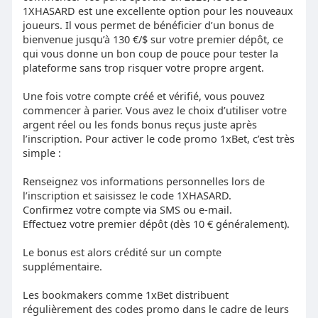
1XHASARD est une excellente option pour les nouveaux
joueurs. Il vous permet de bénéficier d’un bonus de
bienvenue jusqu’à 130 €/$ sur votre premier dépôt, ce
qui vous donne un bon coup de pouce pour tester la
plateforme sans trop risquer votre propre argent.
Une fois votre compte créé et vérifié, vous pouvez
commencer à parier. Vous avez le choix d’utiliser votre
argent réel ou les fonds bonus reçus juste après
l’inscription. Pour activer le code promo 1xBet, c’est très
simple :
Renseignez vos informations personnelles lors de
l’inscription et saisissez le code 1XHASARD.
Confirmez votre compte via SMS ou e-mail.
Effectuez votre premier dépôt (dès 10 € généralement).
Le bonus est alors crédité sur un compte
supplémentaire.
Les bookmakers comme 1xBet distribuent
régulièrement des codes promo dans le cadre de leurs