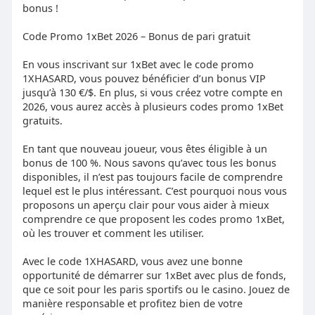
bonus !
Code Promo 1xBet 2026 – Bonus de pari gratuit
En vous inscrivant sur 1xBet avec le code promo
1XHASARD, vous pouvez bénéficier d’un bonus VIP
jusqu’à 130 €/$. En plus, si vous créez votre compte en
2026, vous aurez accès à plusieurs codes promo 1xBet
gratuits.
En tant que nouveau joueur, vous êtes éligible à un
bonus de 100 %. Nous savons qu’avec tous les bonus
disponibles, il n’est pas toujours facile de comprendre
lequel est le plus intéressant. C’est pourquoi nous vous
proposons un aperçu clair pour vous aider à mieux
comprendre ce que proposent les codes promo 1xBet,
où les trouver et comment les utiliser.
Avec le code 1XHASARD, vous avez une bonne
opportunité de démarrer sur 1xBet avec plus de fonds,
que ce soit pour les paris sportifs ou le casino. Jouez de
manière responsable et profitez bien de votre