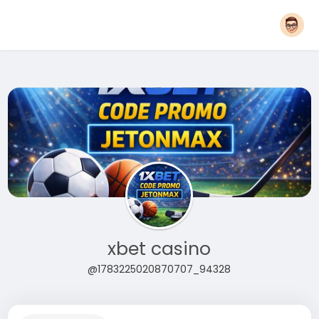
xbet casino
@1783225020870707_94328