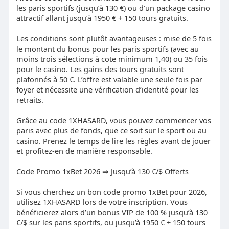
les paris sportifs (jusqu’à 130 €) ou d’un package casino
attractif allant jusqu’à 1950 € + 150 tours gratuits.
Les conditions sont plutôt avantageuses : mise de 5 fois
le montant du bonus pour les paris sportifs (avec au
moins trois sélections à cote minimum 1,40) ou 35 fois
pour le casino. Les gains des tours gratuits sont
plafonnés à 50 €. L’offre est valable une seule fois par
foyer et nécessite une vérification d’identité pour les
retraits.
Grâce au code 1XHASARD, vous pouvez commencer vos
paris avec plus de fonds, que ce soit sur le sport ou au
casino. Prenez le temps de lire les règles avant de jouer
et profitez-en de manière responsable.
Code Promo 1xBet 2026 ⇒ Jusqu’à 130 €/$ Offerts
Si vous cherchez un bon code promo 1xBet pour 2026,
utilisez 1XHASARD lors de votre inscription. Vous
bénéficierez alors d’un bonus VIP de 100 % jusqu’à 130
€/$ sur les paris sportifs, ou jusqu’à 1950 € + 150 tours