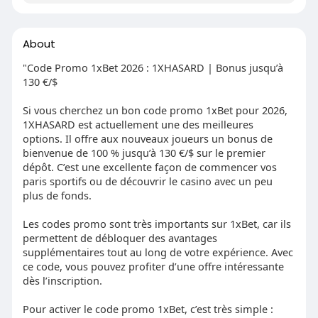
About
"Code Promo 1xBet 2026 : 1XHASARD | Bonus jusqu’à
130 €/$
Si vous cherchez un bon code promo 1xBet pour 2026,
1XHASARD est actuellement une des meilleures
options. Il offre aux nouveaux joueurs un bonus de
bienvenue de 100 % jusqu’à 130 €/$ sur le premier
dépôt. C’est une excellente façon de commencer vos
paris sportifs ou de découvrir le casino avec un peu
plus de fonds.
Les codes promo sont très importants sur 1xBet, car ils
permettent de débloquer des avantages
supplémentaires tout au long de votre expérience. Avec
ce code, vous pouvez profiter d’une offre intéressante
dès l’inscription.
Pour activer le code promo 1xBet, c’est très simple :