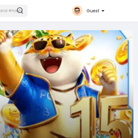
Guest