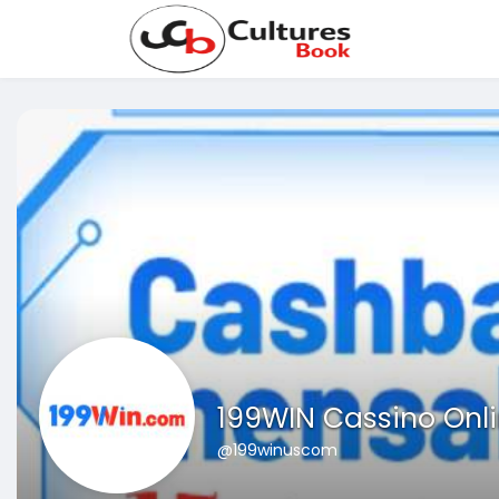
199WIN Cassino Onl
@199winuscom