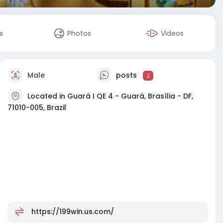
s
Photos
Videos
Male
posts
2
Located in Guará I QE 4 - Guará, Brasília - DF,
71010-005, Brazil
https://199win.us.com/