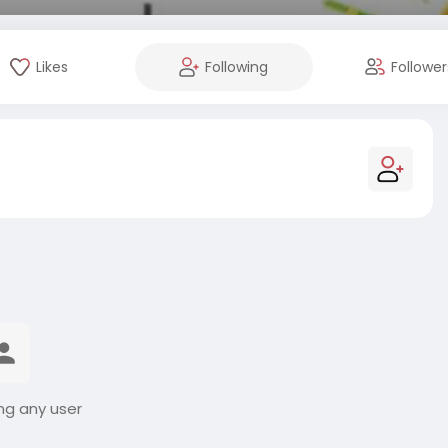
Likes
Following
Follower
ng any user