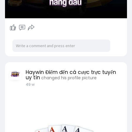
Haywin Điểm đến cá cược trực tuyến
uy tín
changed his profile picture
49 w