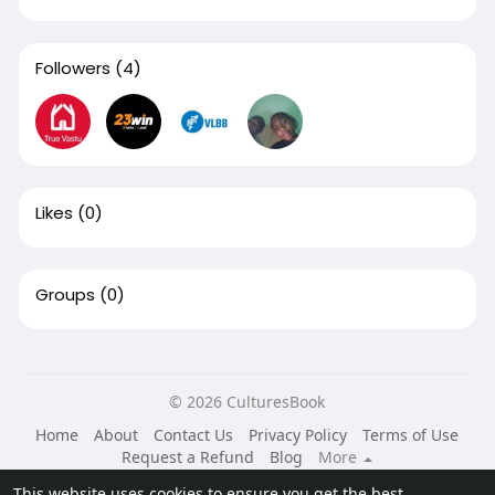
Followers
(4)
Likes
(0)
Groups
(0)
© 2026 CulturesBook
Home
About
Contact Us
Privacy Policy
Terms of Use
Request a Refund
Blog
More
Language
This website uses cookies to ensure you get the best