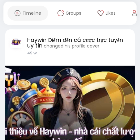
Timeline
Groups
Likes
Haywin Điểm đến cá cược trực tuyến
uy tín
changed his profile cover
49 w