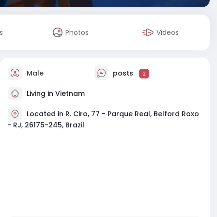
s
Photos
Videos
Male
posts
2
Living in Vietnam
Located in R. Ciro, 77 - Parque Real, Belford Roxo
- RJ, 26175-245, Brazil