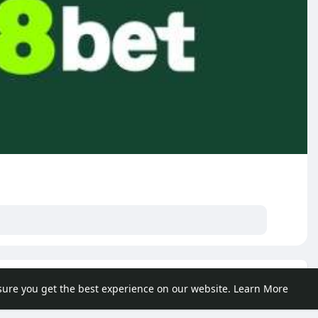
e posts
sure you get the best experience on our website.
Learn More