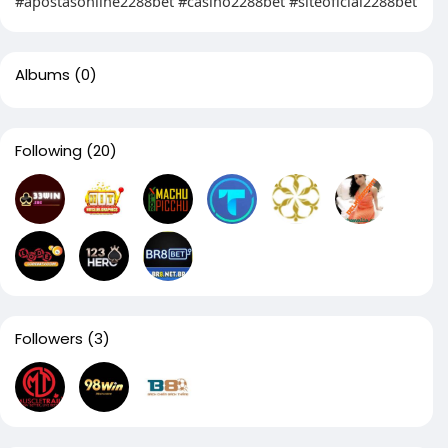
#apostasonline2288bet #casino2288bet #siteoficial2288bet
Albums
(0)
Following
(20)
Followers
(3)