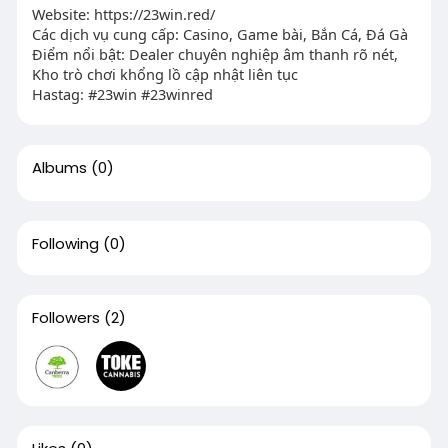
Website: https://23win.red/
Các dịch vụ cung cấp: Casino, Game bài, Bắn Cá, Đá Gà
Điểm nổi bật: Dealer chuyên nghiệp âm thanh rõ nét,
Kho trò chơi khổng lồ cập nhật liên tục
Hastag: #23win #23winred
Albums
(0)
Following
(0)
Followers
(2)