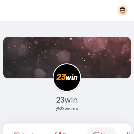
23win
@23winred