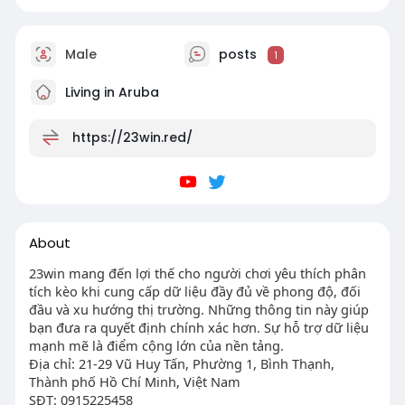
Male
posts
1
Living in Aruba
https://23win.red/
About
23win mang đến lợi thế cho người chơi yêu thích phân
tích kèo khi cung cấp dữ liệu đầy đủ về phong độ, đối
đầu và xu hướng thị trường. Những thông tin này giúp
bạn đưa ra quyết định chính xác hơn. Sự hỗ trợ dữ liệu
mạnh mẽ là điểm cộng lớn của nền tảng.
Địa chỉ: 21-29 Vũ Huy Tấn, Phường 1, Bình Thạnh,
Thành phố Hồ Chí Minh, Việt Nam
SĐT: 0915225458