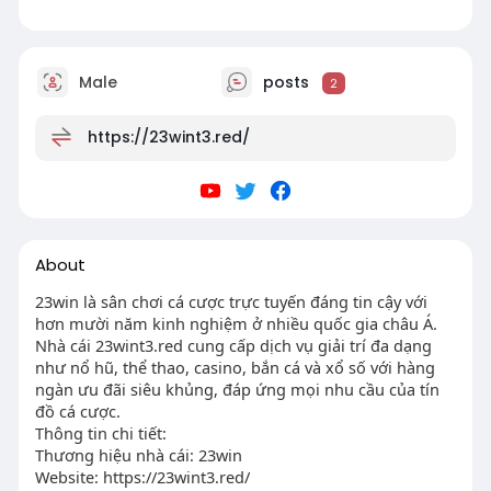
Male
posts
2
https://23wint3.red/
About
23win là sân chơi cá cược trực tuyến đáng tin cậy với
hơn mười năm kinh nghiệm ở nhiều quốc gia châu Á.
Nhà cái 23wint3.red cung cấp dịch vụ giải trí đa dạng
như nổ hũ, thể thao, casino, bắn cá và xổ số với hàng
ngàn ưu đãi siêu khủng, đáp ứng mọi nhu cầu của tín
đồ cá cược.
Thông tin chi tiết:
Thương hiệu nhà cái: 23win
Website: https://23wint3.red/