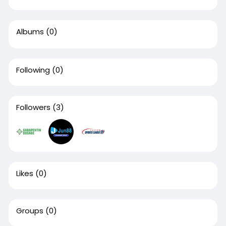
Albums
(0)
Following
(0)
Followers
(3)
Likes
(0)
Groups
(0)