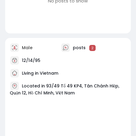
No posts to show
Male
posts
2
12/14/95
Living in Vietnam
Located in 93/49 Tổ 49 KP4, Tân Chánh Hiệp,
Quận 12, Hồ Chí Minh, Việt Nam