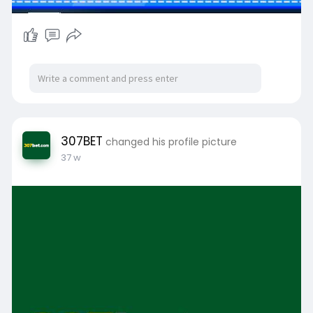
307BET
changed his profile picture
37 w