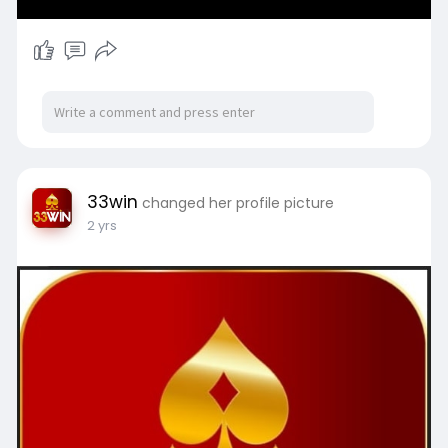
33win
changed her profile picture
2 yrs