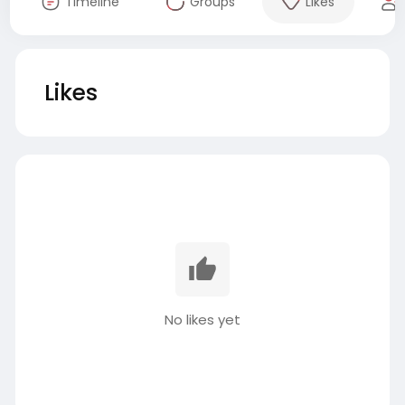
Timeline
Groups
Likes
Likes
No likes yet