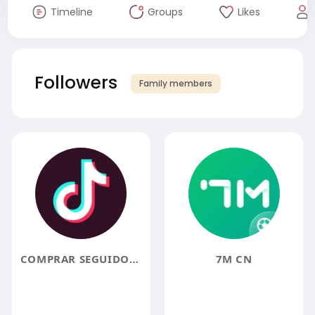
Timeline
Groups
Likes
Followers
Family members
COMPRAR SEGUIDORES TIKTOK
7M CN