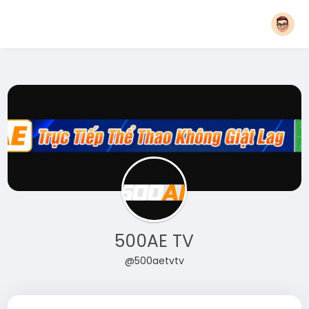
500AE TV
@500aetvtv