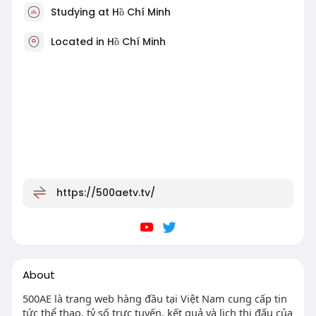
Studying at Hồ Chí Minh
Located in Hồ Chí Minh
https://500aetv.tv/
About
500AE là trang web hàng đầu tại Việt Nam cung cấp tin
tức thể thao, tỷ số trực tuyến, kết quả và lịch thi đấu của