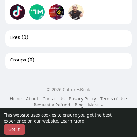
Likes
(0)
Groups
(0)
© 2026 CulturesBook
Home
About
Contact Us
Privacy Policy
Terms of Use
Request a Refund
Blog
More
Language
This website uses cookies to ensure you get the best
experience on our website.
Learn More
Got It!