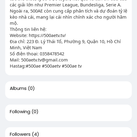
các giải lớn như Premier League, Bundesliga, Serie A.
Ngoài ra, 500AE còn cung cấp phân tích và dự đoán tỷ lệ
kèo nhà cái, mang lại cái nhìn chính xác cho người hâm
mộ.
Thông tin liên hệ:
Website: https://500aetv.tv/
Địa chỉ: 223 Đ. Lý Thái Tổ, Phường 9, Quận 10, Hồ Chí
Minh, Việt Nam
Số điện thoại: 0358478542
Mail:
500aetv.tv@gmail.com
Hastag:#500ae #500aetv #500ae tv
Albums
(0)
Following
(0)
Followers
(4)