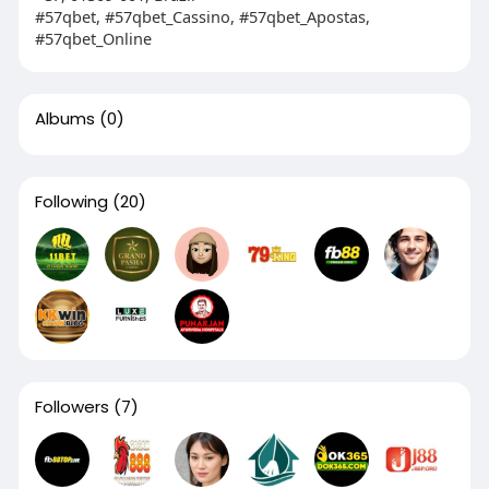
#57qbet, #57qbet_Cassino, #57qbet_Apostas,
#57qbet_Online
Albums
(0)
Following
(20)
Followers
(7)