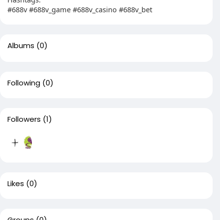
#688v #688v_game #688v_casino #688v_bet
Albums
(0)
Following
(0)
Followers
(1)
Likes
(0)
Groups
(0)