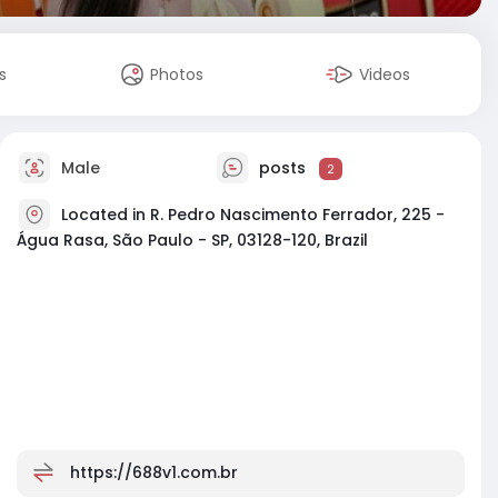
s
Photos
Videos
Male
posts
2
Located in R. Pedro Nascimento Ferrador, 225 -
Água Rasa, São Paulo - SP, 03128-120, Brazil
https://688v1.com.br