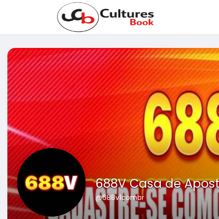
688V Casa de Apost
@688v1combr