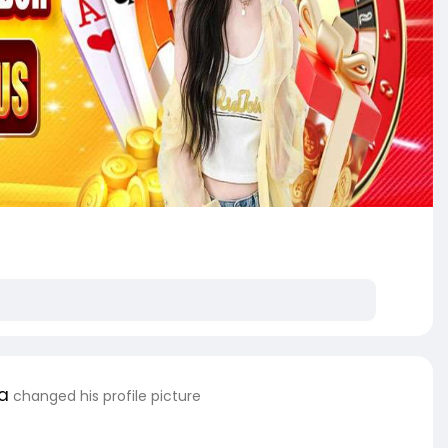
a
changed his profile picture