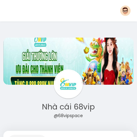
Nhà cái 68vip
@68vipspace