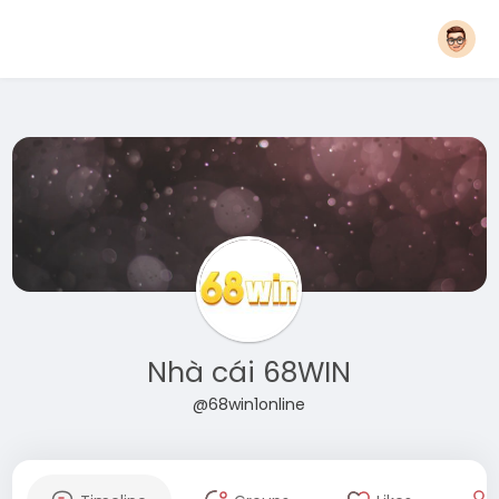
Nhà cái 68WIN
@68win1online