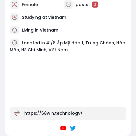
Female
posts
2
Studying at vietnam
Living in Vietnam
Located in 41/8 Ấp Mỹ Hòa 1, Trung Chánh, Hóc
Môn, Hồ Chí Minh, Việt Nam
https://68win.technology/