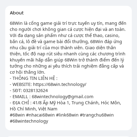
About
68Win là cổng game giải trí trực tuyến uy tín, mang đến
cho người chơi không gian cá cược hiện đại và an toàn.
Với đa dạng sản phẩm như cá cược thể thao, casino,
bắn cá, lô đề và game bài đổi thưởng, 68Win đáp ứng
nhu cầu giải trí của mọi thành viên. Giao diện thân
thiện, tốc độ nạp rút siêu nhanh cùng các chương trình
khuyến mãi hấp dẫn giúp 68Win trở thành điểm đến lý
tưởng cho những ai yêu thích trải nghiệm đẳng cấp và
cơ hội thắng lớn.
- THÔNG TIN LIÊN HỆ :
- WEBSITE: https://68win.technology/
- SĐT: 0328132624
- EMAILL :
68wintechnology@gmail.com
- ĐỊA CHỈ : 41/8 Ấp Mỹ Hòa 1, Trung Chánh, Hóc Môn,
Hồ Chí Minh, Việt Nam
#68win #nhacai68win #link68win #trangchu68win
#68wintechnology