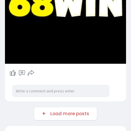
Load more posts