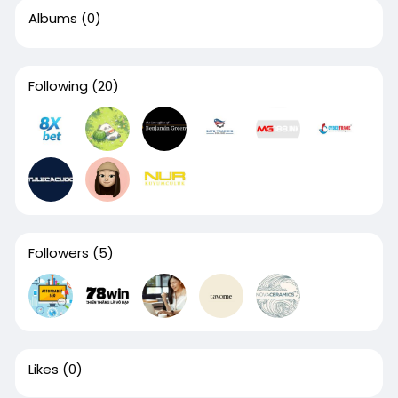
Albums
(0)
Following
(20)
Followers
(5)
Likes
(0)