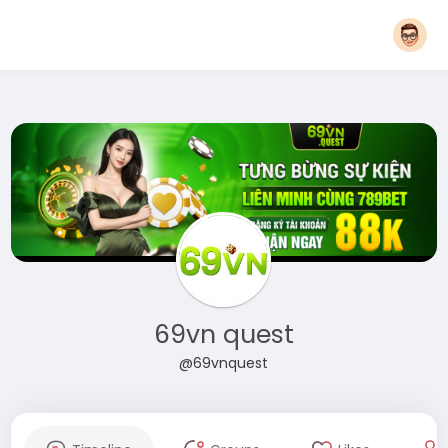
69vn quest
@69vnquest