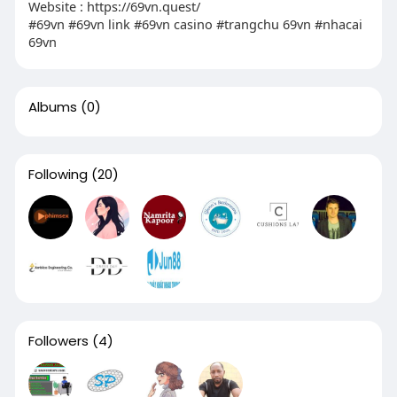
Website : https://69vn.quest/
#69vn #69vn link #69vn casino #trangchu 69vn #nhacai
69vn
Albums
(0)
Following
(20)
Followers
(4)