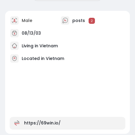
Male
posts
2
08/13/03
Living in Vietnam
Located in Vietnam
https://69win.io/