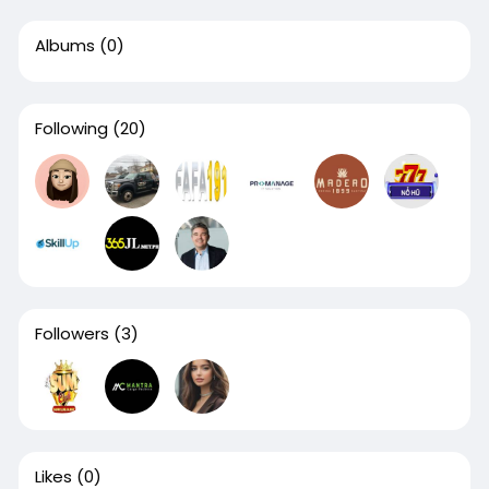
Albums
(0)
Following
(20)
Followers
(3)
Likes
(0)