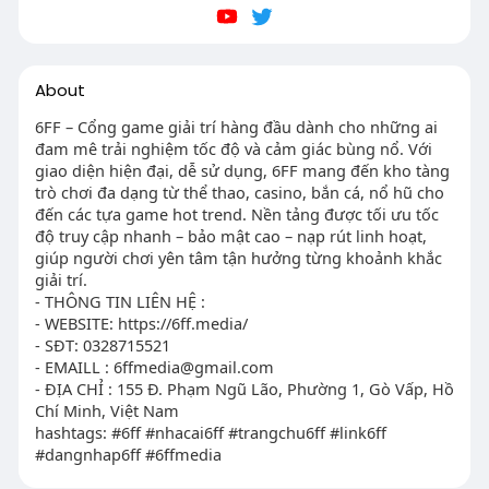
About
6FF – Cổng game giải trí hàng đầu dành cho những ai
đam mê trải nghiệm tốc độ và cảm giác bùng nổ. Với
giao diện hiện đại, dễ sử dụng, 6FF mang đến kho tàng
trò chơi đa dạng từ thể thao, casino, bắn cá, nổ hũ cho
đến các tựa game hot trend. Nền tảng được tối ưu tốc
độ truy cập nhanh – bảo mật cao – nạp rút linh hoạt,
giúp người chơi yên tâm tận hưởng từng khoảnh khắc
giải trí.
- THÔNG TIN LIÊN HỆ :
- WEBSITE: https://6ff.media/
- SĐT: 0328715521
- EMAILL :
6ffmedia@gmail.com
- ĐỊA CHỈ : 155 Đ. Phạm Ngũ Lão, Phường 1, Gò Vấp, Hồ
Chí Minh, Việt Nam
hashtags: #6ff #nhacai6ff #trangchu6ff #link6ff
#dangnhap6ff #6ffmedia