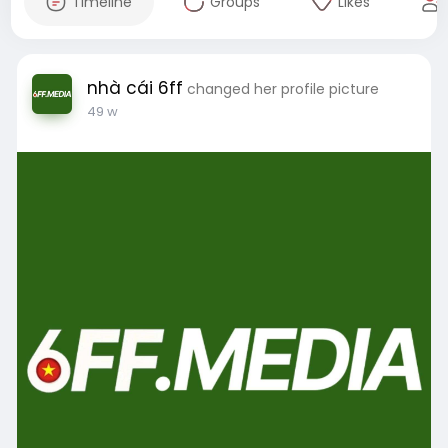
Timeline
Groups
Likes
nhà cái 6ff
changed her profile picture
49 w