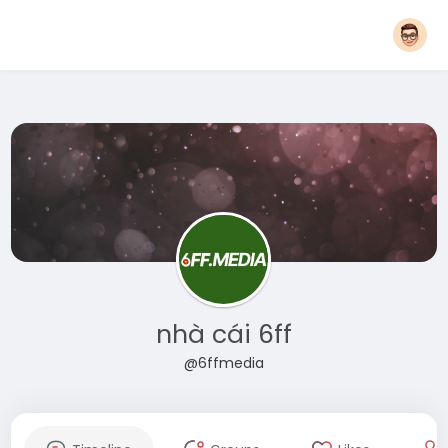
nhà cái 6ff
@6ffmedia