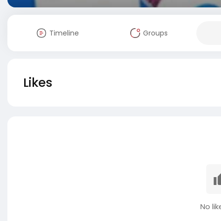
Timeline
Groups
Likes
No lik