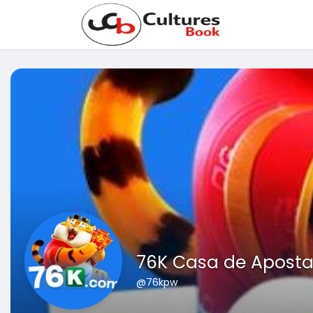
76K Casa de Aposta
@76kpw