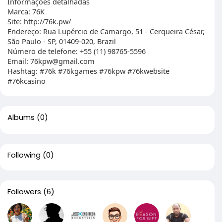
Informações detalhadas
Marca: 76K
Site: http://76k.pw/
Endereço: Rua Lupércio de Camargo, 51 - Cerqueira César,
São Paulo - SP, 01409-020, Brazil
Número de telefone: +55 (11) 98765-5596
Email:
76kpw@gmail.com
Hashtag: #76k #76kgames #76kpw #76kwebsite
#76kcasino
Albums
(0)
Following
(0)
Followers
(6)