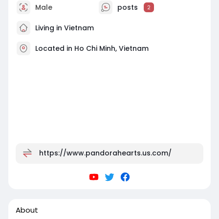
Male
posts
2
Living in Vietnam
Located in Ho Chi Minh, Vietnam
https://www.pandorahearts.us.com/
About