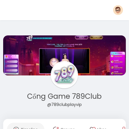
Cổng Game 789Club
@789clubplayvip