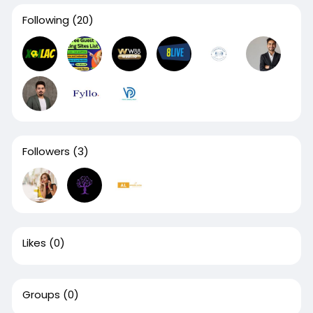
Following
(20)
Followers
(3)
Likes
(0)
Groups
(0)