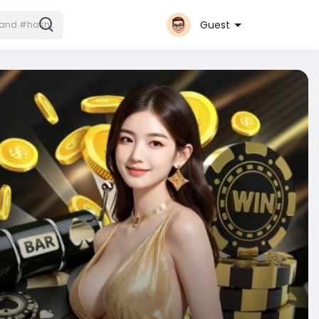
Guest