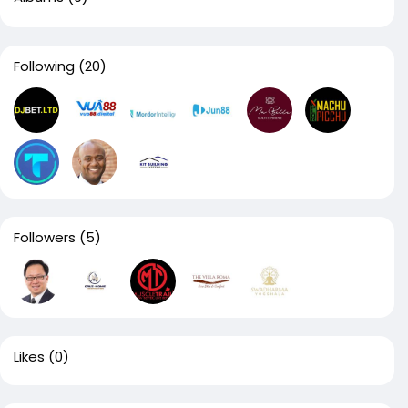
Following
(20)
Followers
(5)
Likes
(0)