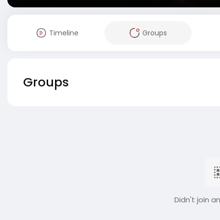
Timeline
Groups
Groups
Didn't join a