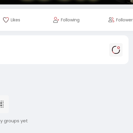
Likes
Following
Follower
ny groups yet