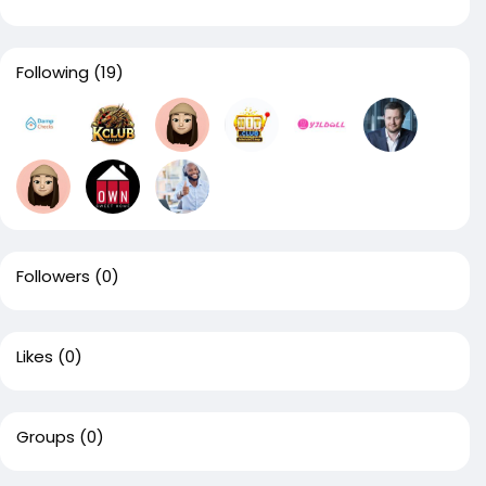
Following
(19)
Followers
(0)
Likes
(0)
Groups
(0)