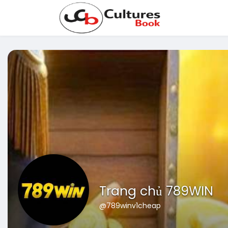
Trang chủ 789WIN
@789winv1cheap