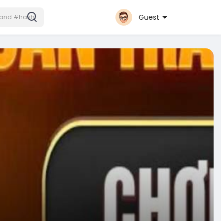
Guest