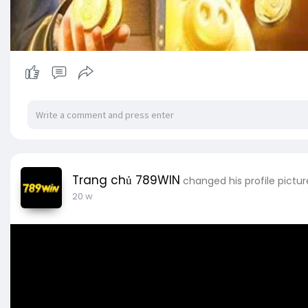
Trang chủ 789WIN
changed his profile pictur
20 w