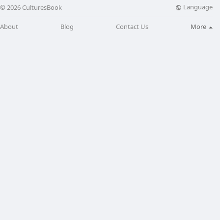
Language
© 2026 CulturesBook
About
Blog
Contact Us
More