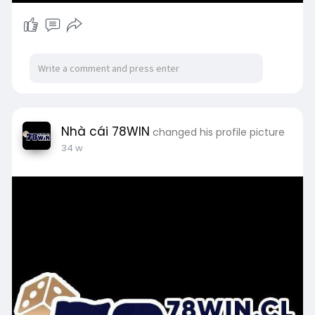
Nhà cái 78WIN
changed his profile picture
34 w