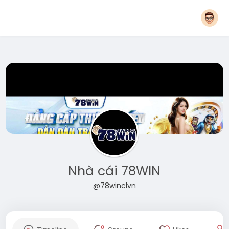
Nhà cái 78WIN
@78winclvn