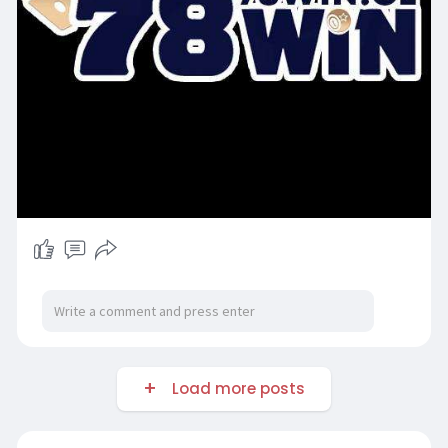
Load more posts