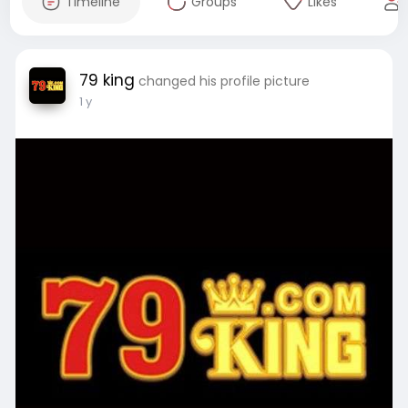
Timeline
Groups
Likes
79 king
changed his profile picture
1 y