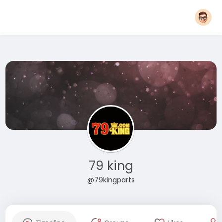
79 king
@79kingparts