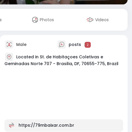
s
Photos
Videos
Male
posts
2
Located in St. de Habitaçoes Coletivas e
Geminadas Norte 707 - Brasilia, DF, 70655-775, Brazil
https://79mbaixar.com.br