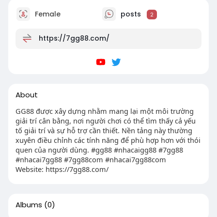
Female
posts
2
https://7gg88.com/
About
GG88 được xây dựng nhằm mang lại một môi trường
giải trí cân bằng, nơi người chơi có thể tìm thấy cả yếu
tố giải trí và sự hỗ trợ cần thiết. Nền tảng này thường
xuyên điều chỉnh các tính năng để phù hợp hơn với thói
quen của người dùng. #gg88 #nhacaigg88 #7gg88
#nhacai7gg88 #7gg88com #nhacai7gg88com
Website: https://7gg88.com/
Albums
(0)