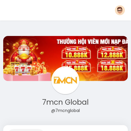
7mcn Global
@7mcnglobal