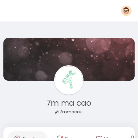
7m ma cao
@7mmacau