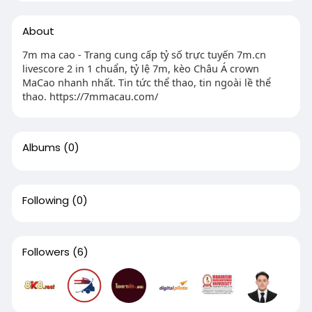
About
7m ma cao - Trang cung cấp tỷ số trực tuyến 7m.cn
livescore 2 in 1 chuẩn, tỷ lệ 7m, kèo Châu Á crown
MaCao nhanh nhất. Tin tức thể thao, tin ngoài lề thể
thao. https://7mmacau.com/
Albums
(0)
Following
(0)
Followers
(6)